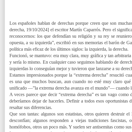
Los españoles hablan de derechas porque creen que son muchas;
derecha, 19/10/2024] el escritor Martín Caparrós. Pero el signif
reconocernos: los que defendían su religión y su rey se reunieron
opuesta, a su izquierda”, escribió en sus memorias el barón de Ga
política más eficaz de los últimos siglos: la izquierda, la derecha.
Funcionó, se mantuvo: era muy clara, muy gráfica y tan arbitraria
y sería lo mismo. En cualquier caso seguimos hablando de derechas
izquierdas lo conseguían mejor y tuvieron que lanzarse a su dere
Estamos impresionados porque la “extrema derecha” resucitó cuan
es una que muchos buscan, aun cuando no esté muy claro qué qu
unificado —”la extrema derecha avanza en el mundo”— cuando las 
A veces parece que decir “extrema derecha” es tan vago como de
deberíamos dejar de hacerles. Definir a todos esos oportunistas 
resaltar sus diferencias.
Que son tantas: algunos son estatistas, otros quieren destruir e
desconfían; algunos responden a viejas tradiciones fascistas,
homófobos, otros un poco más. Y suelen ser antisemitas como sus