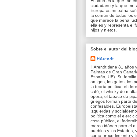
España es la que me con
ciudadano y la que me v
Europa es mi patria so
la común de todos los e
que merece la pena luch
ella es y representa el 
hijos y nietos.
Sobre el autor del blo
HArendt
HArendt tiene 81 años y
Palmas de Gran Canaria
España, UE). Su familia,
amigos, los gatos, los pe
la teoría política, el der
café, el whisky de malta
ópera, el tabaco de pipa
griegos forman parte d
confesables. Europeíst
izquierdas y socialdemó
política como el ejercici
cosa pública, el federa
marco idóneo para el a
pueblos y los Estados, 
como procedimiento y f