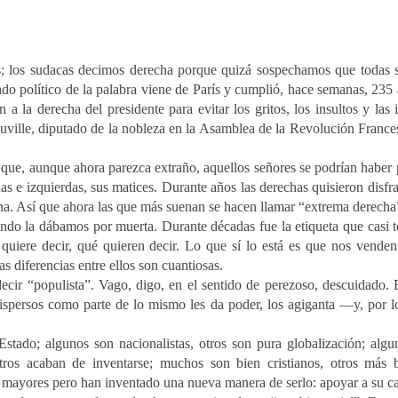
 los sudacas decimos derecha porque quizá sospechamos que todas s
icado político de la palabra viene de París y cumplió, hace semanas, 2
 a la derecha del presidente para evitar los gritos, los insultos y las
uville, diputado de la nobleza en la Asamblea de la Revolución Frances
 que, aunque ahora parezca extraño, aquellos señores se podrían haber p
 e izquierdas, sus matices. Durante años las derechas quisieron disfra
cha. Así que ahora las que más suenan se hacen llamar “extrema derecha
do la dábamos por muerta. Durante décadas fue la etiqueta que casi to
iere decir, qué quieren decir. Lo que sí lo está es que nos venden
diferencias entre ellos son cuantiosas.
cir “populista”. Vago, digo, en el sentido de perezoso, descuidado.
dispersos como parte de lo mismo les da poder, los agiganta —y, por lo
l Estado; algunos son nacionalistas, otros son pura globalización; alg
 otros acaban de inventarse; muchos son bien cristianos, otros más 
 mayores pero han inventado una nueva manera de serlo: apoyar a su ca