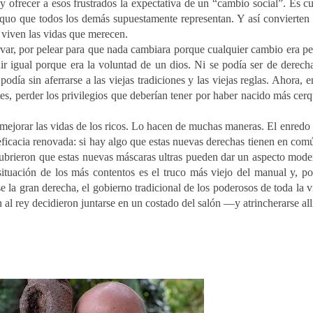
y ofrecer a esos frustrados la expectativa de un “cambio social”. Es cu
 quo que todos los demás supuestamente representan. Y así convierten
 viven las vidas que merecen.
var, por pelear para que nada cambiara porque cualquier cambio era peo
ir igual porque era la voluntad de un dios. Ni se podía ser de derech
 podía sin aferrarse a las viejas tradiciones y las viejas reglas. Ahora
s, perder los privilegios que deberían tener por haber nacido más cerq
 mejorar las vidas de los ricos. Lo hacen de muchas maneras. El enredo f
eficacia renovada: si hay algo que estas nuevas derechas tienen en com
scubrieron que estas nuevas máscaras ultras pueden dar un aspecto moder
 situación de los más contentos es el truco más viejo del manual y, 
 la gran derecha, el gobierno tradicional de los poderosos de toda la v
al rey decidieron juntarse en un costado del salón —y atrincherarse allí