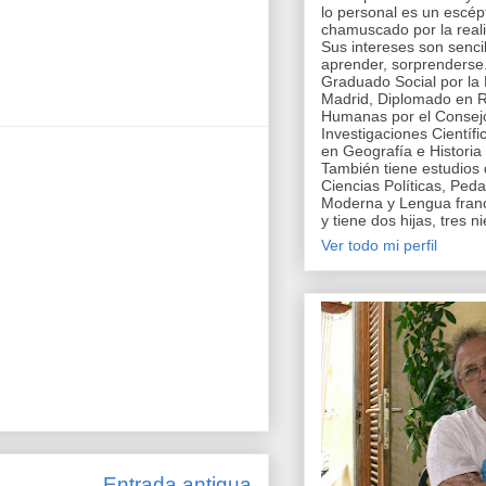
lo personal es un escépt
chamuscado por la reali
Sus intereses son sencill
aprender, sorprenderse
Graduado Social por la 
Madrid, Diplomado en R
Humanas por el Consej
Investigaciones Científi
en Geografía e Historia
También tiene estudios
Ciencias Políticas, Pe
Moderna y Lengua fran
y tiene dos hijas, tres n
Ver todo mi perfil
Entrada antigua