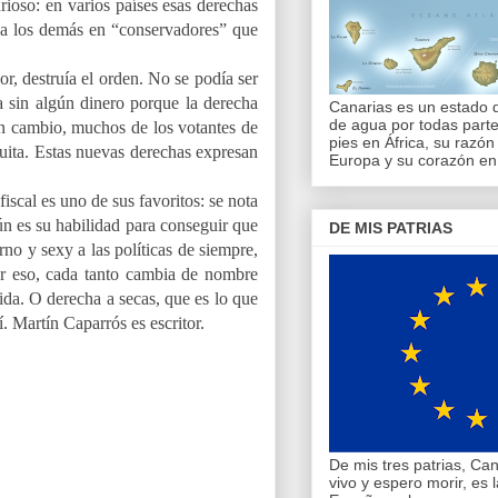
rioso: en varios países esas derechas
 a los demás en “conservadores” que
r, destruía el orden. No se podía ser
a sin algún dinero porque la derecha
Canarias es un estado
de agua por todas parte
, en cambio, muchos de los votantes de
pies en África, su razón 
uita. Estas nuevas derechas expresan
Europa y su corazón en
iscal es uno de sus favoritos: se nota
ún es su habilidad para conseguir que
DE MIS PATRIAS
no y sexy a las políticas de siempre,
por eso, cada tanto cambia de nombre
ida. O derecha a secas, que es lo que
. Martín Caparrós es escritor.
De mis tres patrias, Can
vivo y espero morir, es