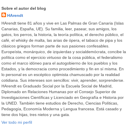
Sobre el autor del blog
HArendt
HArendt tiene 81 años y vive en Las Palmas de Gran Canaria (Islas
Canarias, España, UE). Su familia, leer, pasear, sus amigos, los
gatos, los perros, la historia, la teoría política, el derecho público, el
café, el whisky de malta, las arias de ópera, el tabaco de pipa y los
clásicos griegos forman parte de sus pasiones confesables.
Europeísta, monárquico, de izquierdas y socialdemócrata, concibe la
política como el ejercicio virtuoso de la cosa pública, el federalismo
como el marco idóneo para el autogobierno de los pueblos y los
Estados, y la democracia como procedimiento y fin en sí misma. En
lo personal es un escéptico optimista chamuscado por la realidad
cotidiana. Sus intereses son sencillos: vivir, aprender, sorprenderse.
HArendt es Graduado Social por la Escuela Social de Madrid,
Diplomado en Relaciones Humanas por el Consejo Superior de
Investigaciones Científicas y Licenciado en Geografía e Historia por
la UNED. También tiene estudios de Derecho, Ciencias Políticas,
Pedagogía, Economía Moderna y Lengua francesa. Está casado y
tiene dos hijas, tres nietos y una gata.
Ver todo mi perfil